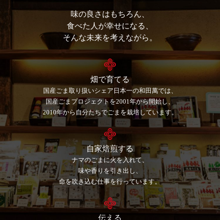
味の良さはもちろん、
⾷べた⼈が幸せになる、
そんな未来を考えながら。
畑で育てる
国産ごま取り扱いシェア日本一の和田萬では、
国産ごまプロジェクトを2001年から開始し、
2010年から自分たちでごまを栽培しています。
自家焙煎する
ナマのごまに火を入れて、
味や香りを引き出し、
命を吹き込む仕事を行っています。
伝える