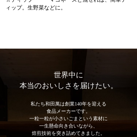
ィップ。生野菜などに。
世界中に
本当のおいしさを届けたい。
私たち和⽥萬は創業140年を迎える
⾷品メーカーです。
⼀粒⼀粒が⼩さいごまという素材に
⼀⽣懸命向き合いながら、
焙煎技術を突き詰めてきました。