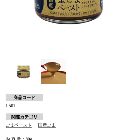
商品コード
J-501
関連カテゴリ
ごまペースト
国産ごま
内 容 量：80g