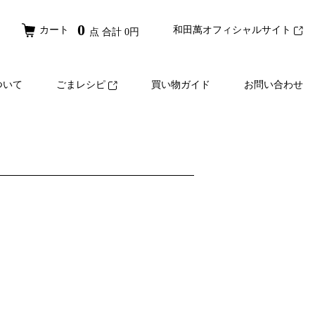
0
カート
和田萬オフィシャルサイト
点 合計
0
円
ついて
ごまレシピ
買い物ガイド
お問い合わせ