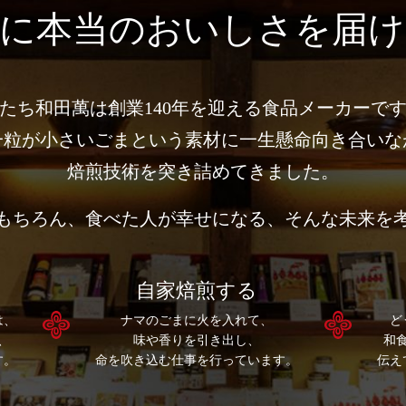
に
本当のおいしさを届け
たち和⽥萬は創業140年を迎える
⾷品メーカーで
⼀粒が⼩さいごまという素材に
⼀⽣懸命向き合いな
焙煎技術を突き詰めてきました。
もちろん、
⾷べた⼈が幸せになる、
そんな未来を
自家焙煎する
は、
ナマのごまに火を入れて、
ど
、
味や香りを引き出し、
和
す。
命を吹き込む仕事を行っています。
伝え