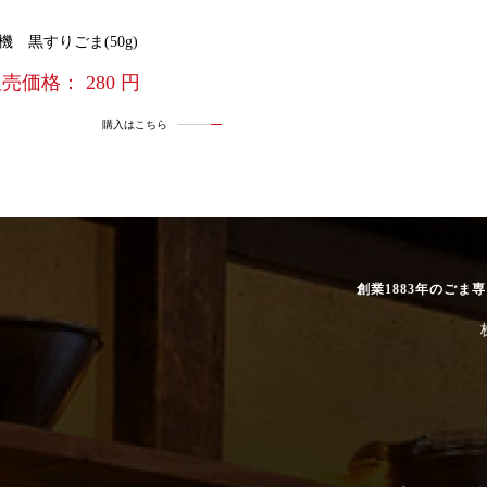
機 黒すりごま(50g)
売価格： 280 円
購入はこちら
創業1883年のごま