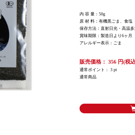
内 容 量：50g
原 材 料：有機黒ごま、食塩
保存方法：直射日光・高温多
賞味期限：製造日より6ヶ月
アレルギー表示：ごま
販売価格： 356 円(税込
通常ポイント： 3 pt
通常商品