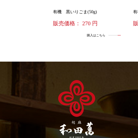
有機 黒いりごま(50g)
有
販売価格： 270 円
販
購入はこちら