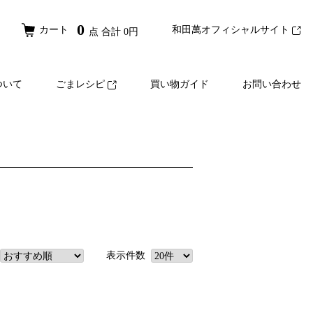
0
カート
和田萬オフィシャルサイト
点 合計
0
円
ついて
ごまレシピ
買い物ガイド
お問い合わせ
表示件数