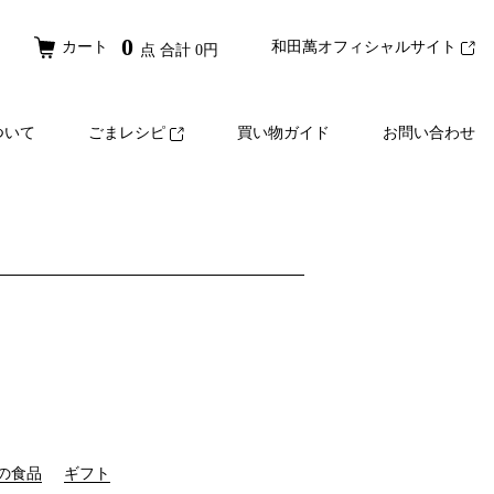
0
カート
和田萬オフィシャルサイト
点 合計
0
円
ついて
ごまレシピ
買い物ガイド
お問い合わせ
の食品
ギフト