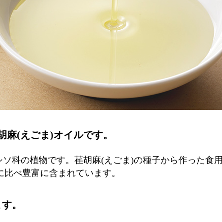
胡麻(えごま)オイルです。
シソ科の植物です。荏胡麻(えごま)の種子から作った食
油に比べ豊富に含まれています。
ます。