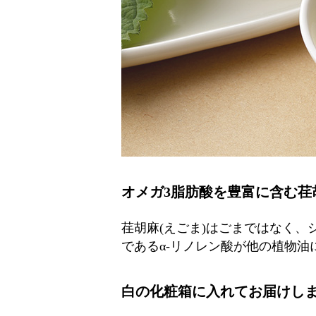
オメガ3脂肪酸を豊富に含む荏
荏胡麻(えごま)はごまではなく、
であるα-リノレン酸が他の植物
白の化粧箱に入れてお届けし