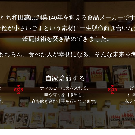
たち和⽥萬は創業140年を迎える
⾷品メーカーで
⼀粒が⼩さいごまという素材に
⼀⽣懸命向き合いな
焙煎技術を突き詰めてきました。
もちろん、
⾷べた⼈が幸せになる、
そんな未来を
自家焙煎する
は、
ナマのごまに火を入れて、
ど
、
味や香りを引き出し、
和
す。
命を吹き込む仕事を行っています。
伝え