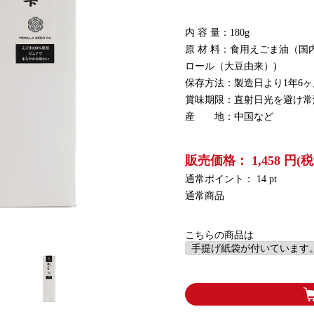
内 容 量：180g
原 材 料：食用えごま油（国
ロール（大豆由来）)
保存方法：製造日より1年6ヶ
賞味期限：直射日光を避け常
産 地：中国など
販売価格： 1,458 円(税
通常ポイント： 14 pt
通常商品
こちらの商品は