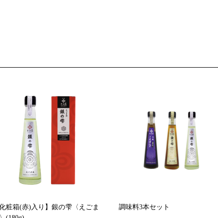
化粧箱(赤)入り】銀の雫〈えごま
調味料3本セット
〉(180g)