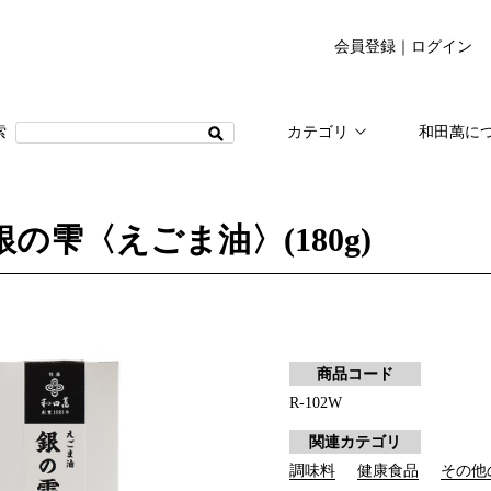
会員登録
｜
ログイン
カテゴリ
和田萬に
の雫〈えごま油〉(180g)
商品コード
R-102W
関連カテゴリ
調味料
健康食品
その他