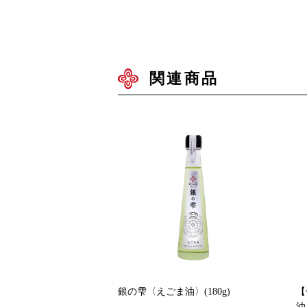
関連商品
銀の雫〈えごま油〉(180g)
【
油