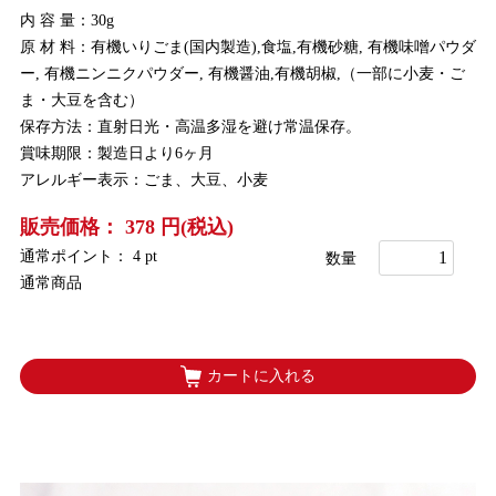
内 容 量：30g
原 材 料：有機いりごま(国内製造),食塩,有機砂糖, 有機味噌パウダ
ー, 有機ニンニクパウダー, 有機醤油,有機胡椒,（一部に小麦・ご
ま・大豆を含む）
保存方法：直射日光・高温多湿を避け常温保存。
賞味期限：製造日より6ヶ月
アレルギー表示：ごま、大豆、小麦
販売価格： 378 円(税込)
通常ポイント： 4 pt
数量
通常商品
カートに入れる