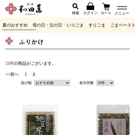
検索
ログイン
カート
メニュー
夏のおすすめ
母の日・父の日
いりごま
すりごま
ごまペース
ふりかけ
23件
の商品がございます。
<<前へ
1
2
並び順
表示件数