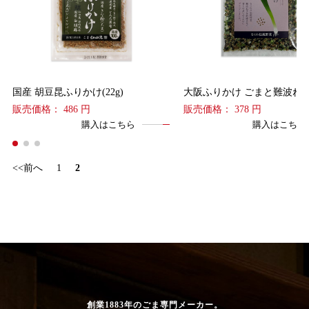
国産 胡豆昆ふりかけ(22g)
大阪ふりかけ ごまと難波ねぎ(
販売価格：
486
円
販売価格：
378
円
購入はこちら
購入はこちら
<<前へ
1
2
創業1883年のごま専門メーカー。