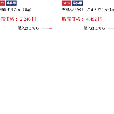
EW
業務用
NEW
業務用
機白すりごま（1kg）
有機ふりかけ ごまと赤しそ(1kg
販売価格：
2,246
円
販売価格：
4,492
円
購入はこちら
購入はこちら