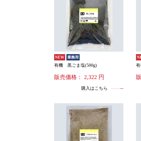
NEW
業務用
N
有機 黒ごま塩(500g)
有
販売価格：
2,322
円
購入はこちら