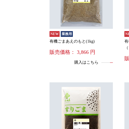
NEW
業務用
N
有機ごまあえのもと(1kg)
有
（
販売価格：
3,866
円
購入はこちら