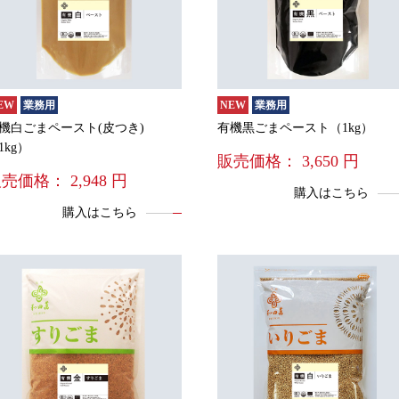
EW
業務用
NEW
業務用
機白ごまペースト(皮つき)
有機黒ごまペースト（1kg）
1kg）
販売価格：
3,650
円
販売価格：
2,948
円
購入はこちら
購入はこちら