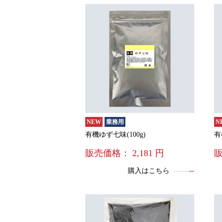
NEW
業務用
N
有機ゆず七味(100g)
有
販売価格：
2,181
円
購入はこちら