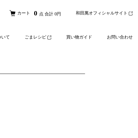
0
カート
和田萬オフィシャルサイト
点 合計
0
円
ついて
ごまレシピ
買い物ガイド
お問い合わせ