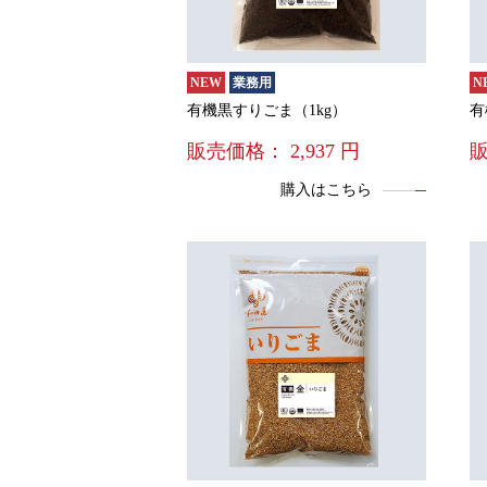
NEW
業務用
N
有機黒すりごま（1kg）
有
販売価格：
2,937
円
購入はこちら