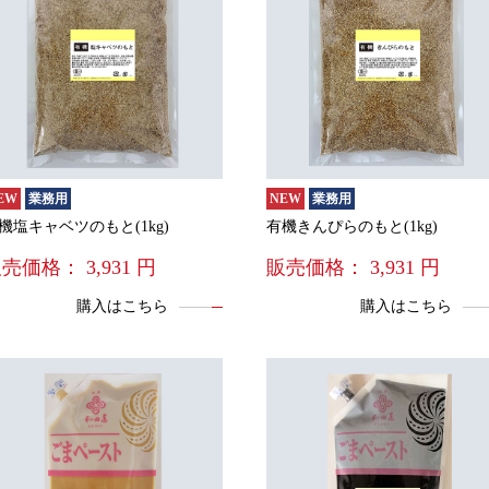
EW
業務用
NEW
業務用
機塩キャベツのもと(1kg)
有機きんぴらのもと(1kg)
販売価格：
3,931
円
販売価格：
3,931
円
購入はこちら
購入はこちら